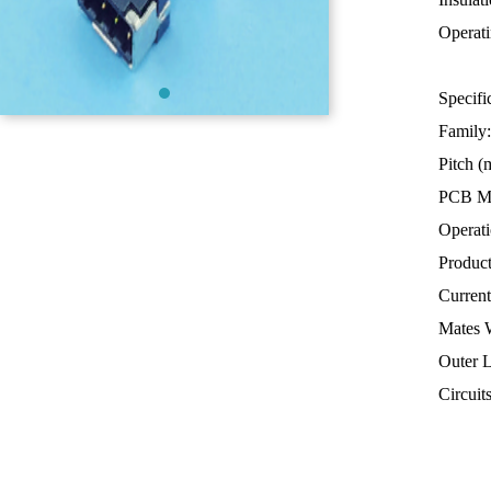
Operat
Specifi
Family
Pitch 
PCB M
Operati
Produc
Curre
Mates
Outer 
Circuits