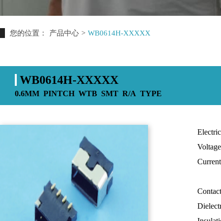
您的位置：
产品中心
>
WB0614H-XXXXX
WB0614H-XXXXX
0.6MM PINTCH WTB SMT R/A TYPE
Electric
Voltage
Curren
0.3A
Contac
Dielect
Insulat